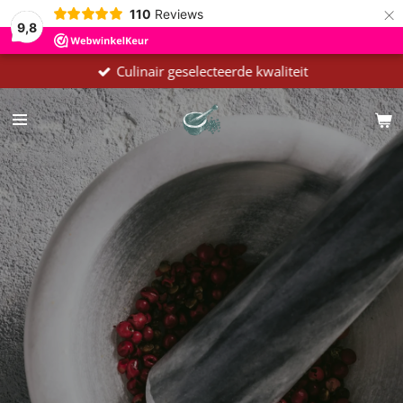
×
110
Reviews
9,8
Culinair geselecteerde kwaliteit