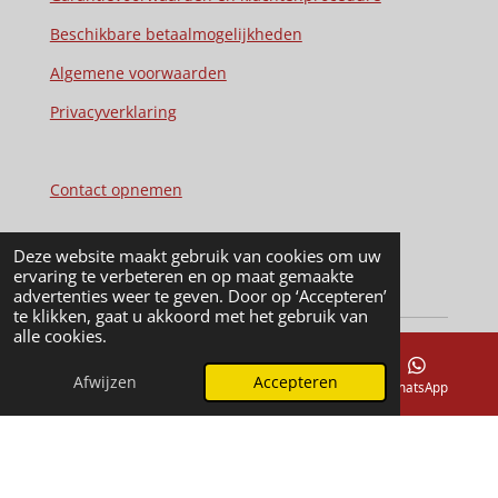
Beschikbare betaalmogelijkheden
Algemene voorwaarden
Privacyverklaring
Contact opnemen
D
D
S
P
D
Deze website maakt gebruik van cookies om uw
e
e
h
i
e
ervaring te verbeteren en op maat gemaakte
l
e
a
n
l
advertenties weer te geven. Door op ‘Accepteren’
e
l
r
n
e
te klikken, gaat u akkoord met het gebruik van
n
e
e
n
n
alle cookies.
© 2020 De KruidenDepot
Afwijzen
Accepteren
E-mailadres
Telefoonnummer
WhatsApp