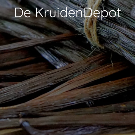
De KruidenDepot