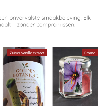
een onvervalste smaakbeleving. Elk
n haalt – zonder compromissen.
Zuiver vanille extract
Promo