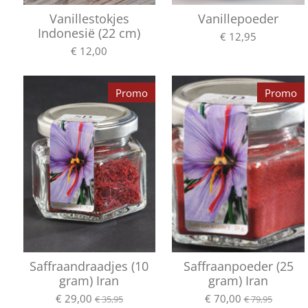
Vanillestokjes
Vanillepoeder
Indonesië (22 cm)
€ 12,95
€ 12,00
Promo
Promo
Saffraandraadjes (10
Saffraanpoeder (25
gram) Iran
gram) Iran
€ 29,00
€ 70,00
€ 35,95
€ 79,95