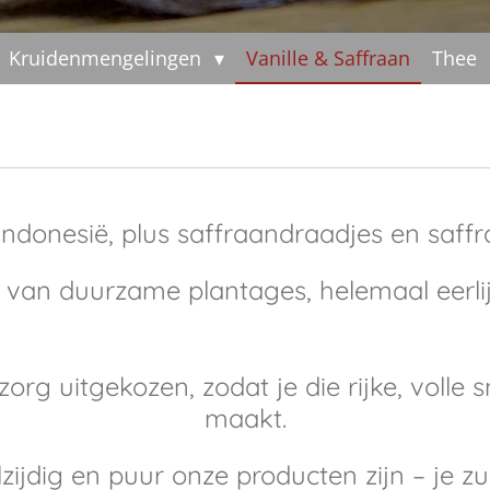
Kruidenmengelingen
Vanille & Saffraan
Thee
 Indonesië, plus saffraandraadjes en saffr
t van duurzame plantages, helemaal eerlij
rg uitgekozen, zodat je die rijke, volle s
maakt.
ijdig en puur onze producten zijn – je zul