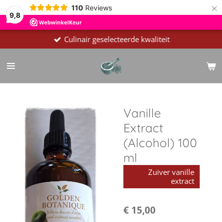
×
110
Reviews
9,8
Culinair geselecteerde kwaliteit
Vanille
Extract
(Alcohol) 100
ml
Zuiver vanille
extract
€ 15,00