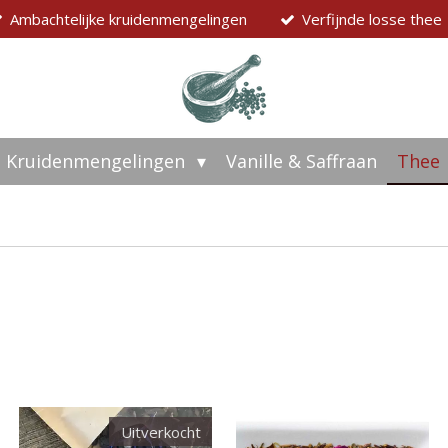
Ambachtelijke kruidenmengelingen
Verfijnde losse thee
Kruidenmengelingen
Vanille & Saffraan
Thee
Uitverkocht