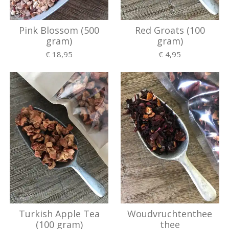
Pink Blossom (500
Red Groats (100
gram)
gram)
€ 18,95
€ 4,95
Turkish Apple Tea
Woudvruchtenthee
(100 gram)
thee