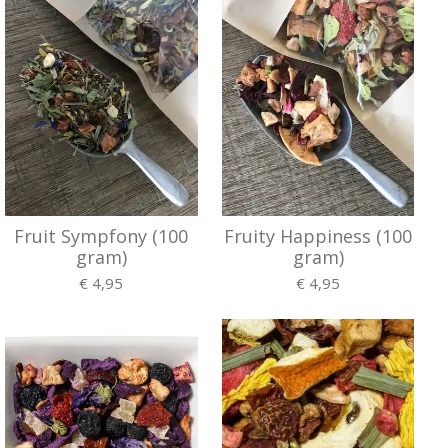
Fruit Sympfony (100
Fruity Happiness (100
gram)
gram)
€ 4,95
€ 4,95