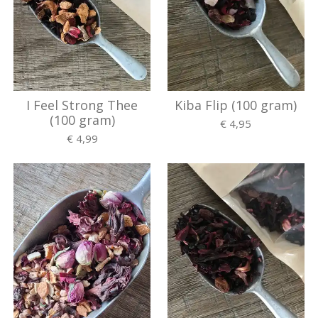
I Feel Strong Thee
Kiba Flip (100 gram)
(100 gram)
€ 4,95
€ 4,99