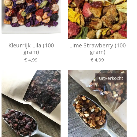
Kleurrijk Lila (100
Lime Strawberry (100
gram)
gram)
€ 4,99
€ 4,99
Uitverkocht