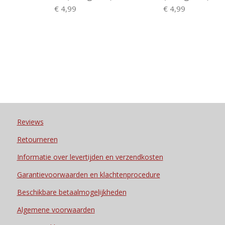
€ 4,99
€ 4,99
Reviews
Retourneren
Informatie over levertijden en verzendkosten
Garantievoorwaarden en klachtenprocedure
Beschikbare betaalmogelijkheden
Algemene voorwaarden