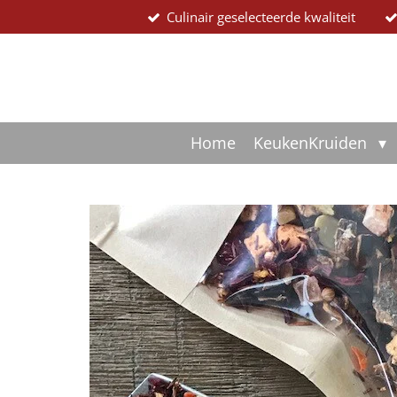
Culinair geselecteerde kwaliteit
Ga
direct
naar
de
hoofdinhoud
Home
KeukenKruiden