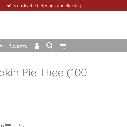
Smaakvolle beleving voor elke dag
Reviews
kin Pie Thee (100
en