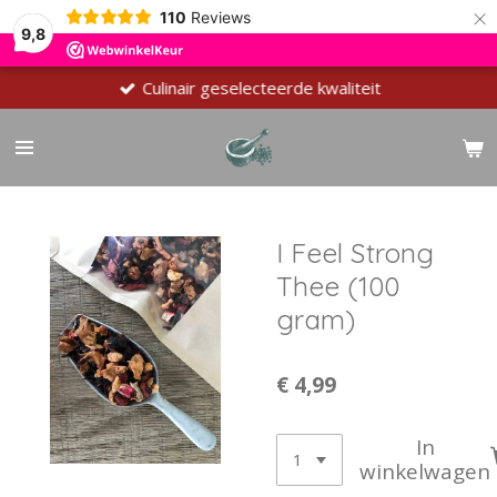
×
110
Reviews
9,8
Culinair geselecteerde kwaliteit
I Feel Strong
Thee (100
gram)
€ 4,99
In
winkelwagen