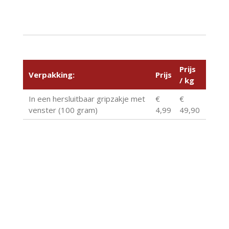
Prijs
Verpakking:
Prijs
/ kg
In een hersluitbaar gripzakje met
€
€
venster (100 gram)
4,99
49,90