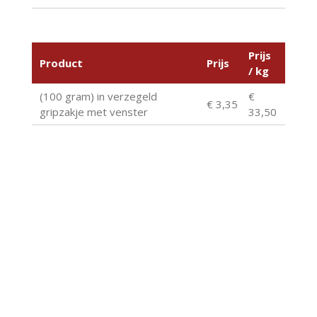
Prijs
Product
Prijs
/ kg
(100 gram) in verzegeld
€
€ 3,35
gripzakje met venster
33,50