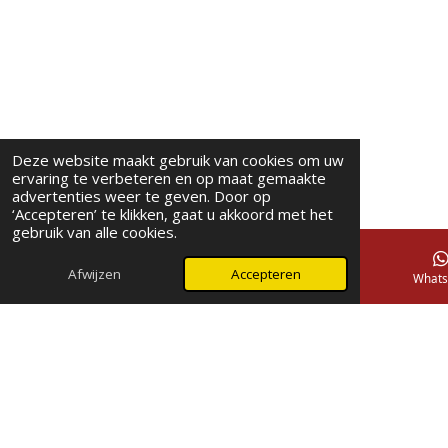
Deze website maakt gebruik van cookies om uw
ervaring te verbeteren en op maat gemaakte
advertenties weer te geven. Door op
‘Accepteren’ te klikken, gaat u akkoord met het
gebruik van alle cookies.
Afwijzen
Accepteren
E-mailadres
Telefoonnummer
Whats