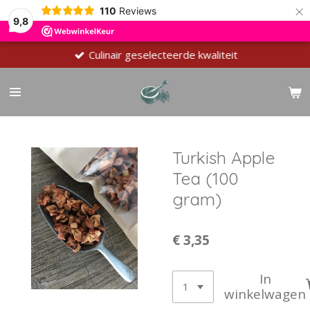
×
110
Reviews
9,8
Culinair geselecteerde kwaliteit
Turkish Apple
Tea (100
gram)
€ 3,35
In
winkelwagen