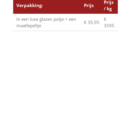
Prijs
Verpakking:
Prijs
/ kg
In een luxe glazen potje + een
€
€ 35,95
maatlepeltje
3595