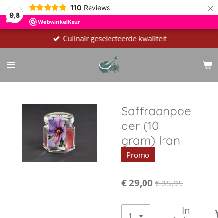
×
110
Reviews
9,8
Culinair geselecteerde kwaliteit
Saffraanpoe
der (10
gram) Iran
Promo
€ 29,00
€ 35,95
In