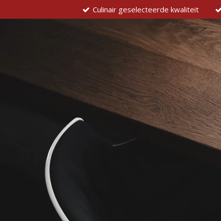
Culinair geselecteerde kwaliteit
Ga
direct
naar
de
hoofdinhoud