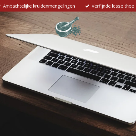
Ambachtelijke kruidenmengelingen
Verfijnde losse thee