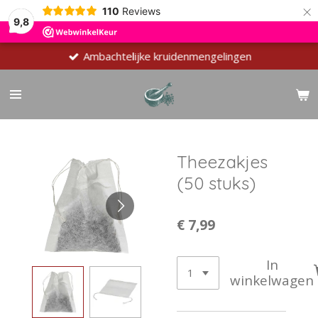
×
110
Reviews
9,8
Ambachtelijke kruidenmengelingen
Theezakjes
(50 stuks)
€ 7,99
In
winkelwagen