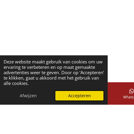
Deze website maakt gebruik van cookies om uw
ervaring te verbeteren en op maat gemaakte
advertenties weer te geven. Door op ‘Accepteren’
te klikken, gaat u akkoord met het gebruik van
alle cookies.
Afwijzen
Accepteren
E-mailadres
Telefoonnummer
Whats