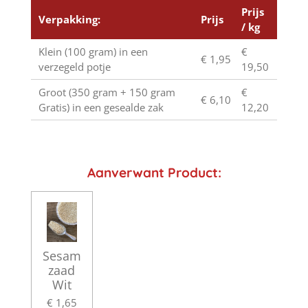
Prijs
Verpakking:
Prijs
/ kg
Klein (100 gram) in een
€
€ 1,95
verzegeld potje
19,50
Groot (350 gram + 150 gram
€
€ 6,10
Gratis) in een gesealde zak
12,20
Aanverwant Product:
Sesam
zaad
Wit
€ 1,65