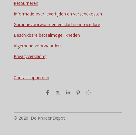
Retourneren
Informatie over levertijden en verzendkosten
Garantievoorwaarden en klachtenprocedure
Beschikbare betaalmogelijkheden
Algemene voorwaarden
Privacyverklaring
Contact opnemen
D
D
S
P
D
e
e
h
i
e
l
e
a
n
l
e
l
r
n
e
n
e
e
n
n
© 2020 De KruidenDepot