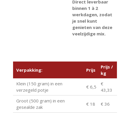
Direct leverbaar
binnen 1 à 2
werkdagen, zodat
je snel kunt
genieten van deze
veelzijdige mix.
Prijs /
Verpakking:
Prijs
kg
Klein (150 gram) in een
€
€ 6,5
verzegeld potje
43,33
Groot (500 gram) in een
€ 18
€ 36
gesealde zak