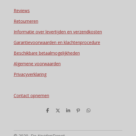
Reviews
Retourneren
Informatie over levertijden en verzendkosten
Garantievoorwaarden en klachtenprocedure
Beschikbare betaalmogelijkheden
Algemene voorwaarden
Privacyverklaring
Contact opnemen
D
D
S
P
D
e
e
h
i
e
l
e
a
n
l
e
l
r
n
e
n
e
e
n
n
© 2020 De KruidenDepot