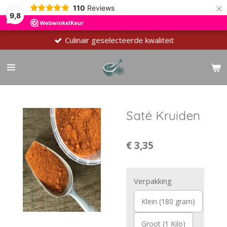
×
110
Reviews
9,8
Culinair geselecteerde kwaliteit
Saté Kruiden
€ 3,35
Verpakking
Klein (180 gram)
Groot (1 Kilo)