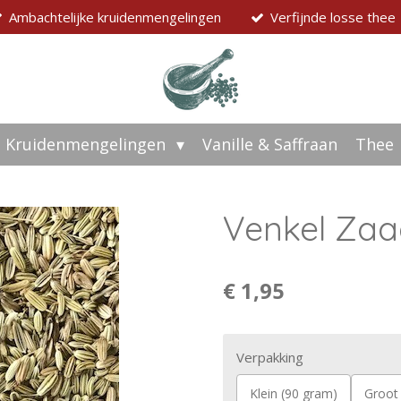
Ambachtelijke kruidenmengelingen
Verfijnde losse thee
Kruidenmengelingen
Vanille & Saffraan
Thee
Venkel Zaa
€ 1,95
Verpakking
Klein (90 gram)
Groot (180