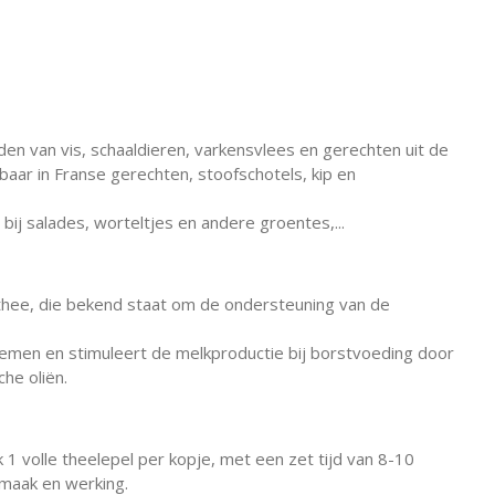
iden van vis, schaaldieren, varkensvlees en gerechten uit de
baar in Franse gerechten, stoofschotels, kip en
bij salades, worteltjes en andere groentes,...
 thee, die bekend staat om de ondersteuning van de
lemen en stimuleert de melkproductie bij borstvoeding door
he oliën.
k 1 volle theelepel per kopje, met een zet tijd van 8-10
smaak en werking.