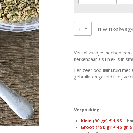
In winkelwag
Venkel zaadjes hebben een
herkenbaar als uniek is in sm
Een zeer populair kruid met 
gebruikt en geliefd is bij vele
Verpakking:
Klein (90 gr) € 1,95
– ha
Groot (180 gr + 45 gr G