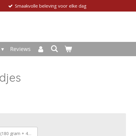
Smaakvolle beleving voor elke dag
Reviews
djes
 gram + 45 gram gratis)