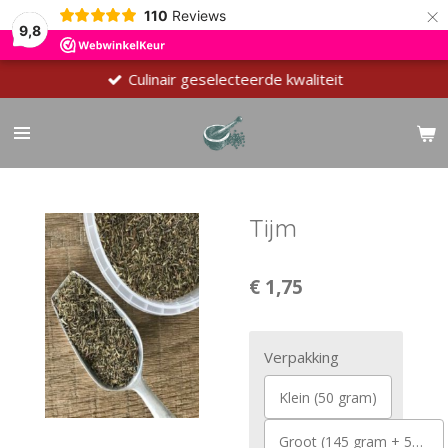
×
110
Reviews
9,8
Culinair geselecteerde kwaliteit
Tijm
€ 1,75
Verpakking
Klein (50 gram)
Groot (145 gram + 55 gram Gratis)