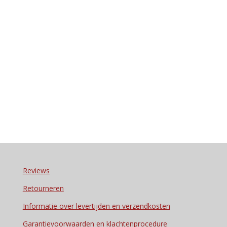
Reviews
Retourneren
Informatie over levertijden en verzendkosten
Garantievoorwaarden en klachtenprocedure