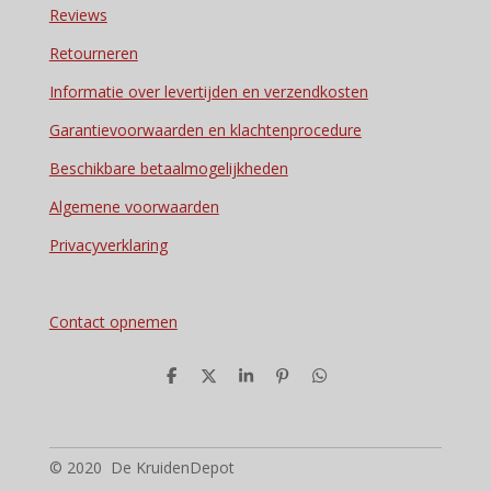
Reviews
Retourneren
Informatie over levertijden en verzendkosten
Garantievoorwaarden en klachtenprocedure
Beschikbare betaalmogelijkheden
Algemene voorwaarden
Privacyverklaring
Contact opnemen
D
D
S
P
D
e
e
h
i
e
l
e
a
n
l
e
l
r
n
e
n
e
e
n
n
© 2020 De KruidenDepot