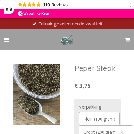
×
110
Reviews
9,8
Culinair geselecteerde kwaliteit
Peper Steak
€ 3,75
Verpakking
Klein (100 gram)
Groot (200 gram + 40 gram Gratis)