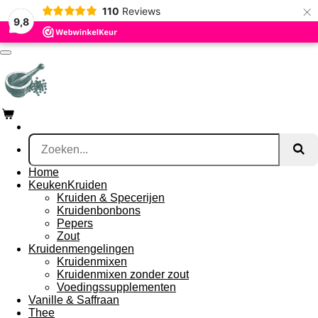
×
110
Reviews
Ga
9,8
direct
naar
de
hoofdinhoud
Home
KeukenKruiden
Kruiden & Specerijen
Kruidenbonbons
Pepers
Zout
Kruidenmengelingen
Kruidenmixen
Kruidenmixen zonder zout
Voedingssupplementen
Vanille & Saffraan
Thee