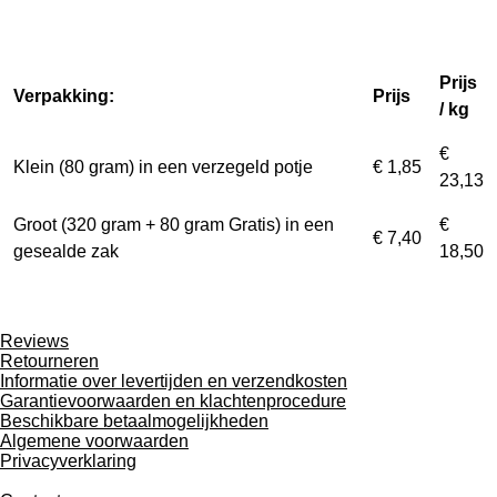
Prijs
Verpakking:
Prijs
/ kg
€
Klein (80 gram) in een verzegeld potje
€ 1,85
23,13
Groot (320 gram + 80 gram Gratis) in een
€
€ 7,40
gesealde zak
18,50
Reviews
Retourneren
Informatie over levertijden en verzendkosten
Garantievoorwaarden en klachtenprocedure
Beschikbare betaalmogelijkheden
Algemene voorwaarden
Privacyverklaring