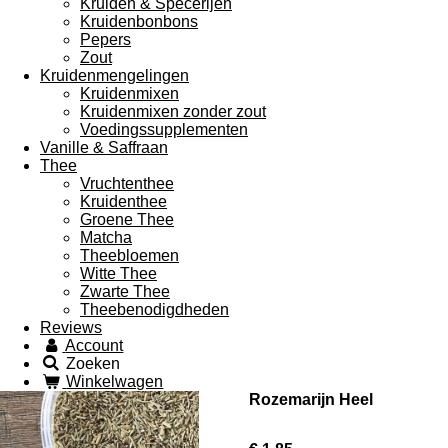
Kruiden & Specerijen
Kruidenbonbons
Pepers
Zout
Kruidenmengelingen
Kruidenmixen
Kruidenmixen zonder zout
Voedingssupplementen
Vanille & Saffraan
Thee
Vruchtenthee
Kruidenthee
Groene Thee
Matcha
Theebloemen
Witte Thee
Zwarte Thee
Theebenodigdheden
Reviews
Account
Zoeken
Winkelwagen
Rozemarijn Heel