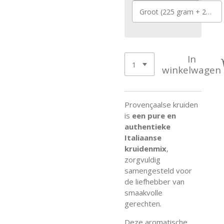
Groot (225 gram + 25 gram Gratis)
In
winkelwagen
Provençaalse kruiden
is
een pure en
authentieke
Italiaanse
kruidenmix
,
zorgvuldig
samengesteld voor
de liefhebber van
smaakvolle
gerechten.
Deze aromatische