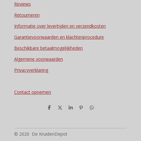
Reviews
Retourneren
Informatie over levertijden en verzendkosten
Garantievoorwaarden en klachtenprocedure
Beschikbare betaalmogelijkheden
Algemene voorwaarden
Privacyverklaring
Contact opnemen
D
D
S
P
D
e
e
h
i
e
l
e
a
n
l
e
l
r
n
e
n
e
e
n
n
© 2020 De KruidenDepot