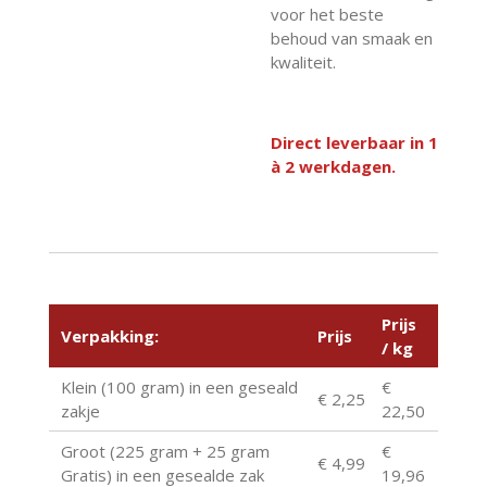
voor het beste
behoud van smaak en
kwaliteit.
Direct leverbaar in 1
à 2 werkdagen.
Prijs
Verpakking:
Prijs
/ kg
Klein (100 gram) in een geseald
€
€ 2,25
zakje
22,50
Groot (225 gram + 25 gram
€
€ 4,99
Gratis) in een gesealde zak
19,96