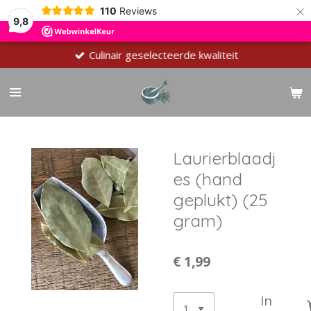
×
110
Reviews
9,8
Culinair geselecteerde kwaliteit
Laurierblaadj
es (hand
geplukt) (25
gram)
€ 1,99
In