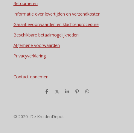
Retourneren
Informatie over levertijden en verzendkosten
Garantievoorwaarden en klachtenprocedure
Beschikbare betaalmogelijkheden
Algemene voorwaarden
Privacyverklaring
Contact opnemen
D
D
S
P
D
e
e
h
i
e
l
e
a
n
l
e
l
r
n
e
n
e
e
n
n
© 2020 De KruidenDepot