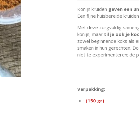
Konijn kruiden
geven een un
Een fijne huisbereide kruide
Met deze zorgvuldig samenge
konijn, maar
til je ook je k
zowel beginnende koks als er
smaken in hun gerechten. Doo
niet te experimenteren; de pe
Verpakking:
(150 gr)