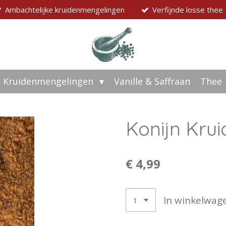
Ambachtelijke kruidenmengelingen
Verfijnde losse thee
Kruidenmengelingen
Vanille & Saffraan
Thee
Konijn Kru
€ 4,99
In winkelwag