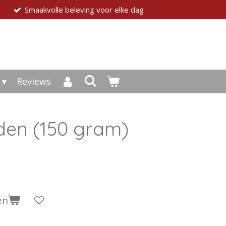
Smaakvolle beleving voor elke dag
Reviews
iden (150 gram)
en