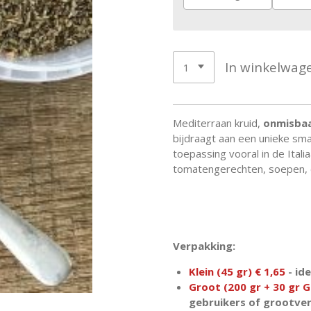
In winkelwag
Mediterraan kruid,
onmisbaa
bijdraagt aan een unieke sm
toepassing vooral in de Itali
tomatengerechten, soepen, en
Verpakking:
Klein (45 gr) € 1,65
- id
Groot (200 gr + 30 gr G
gebruikers of grootver