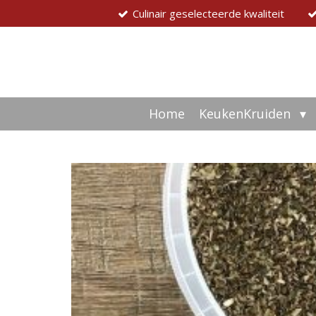
Culinair geselecteerde kwaliteit
Ga
direct
naar
de
hoofdinhoud
Home
KeukenKruiden