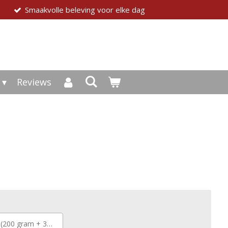
Smaakvolle beleving voor elke dag
Reviews
 gram + 30 gram Gratis)