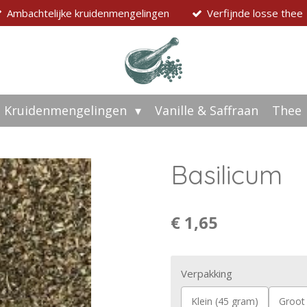
Ambachtelijke kruidenmengelingen
Verfijnde losse thee
Kruidenmengelingen
Vanille & Saffraan
Thee
Basilicum
€ 1,65
Verpakking
Klein (45 gram)
Groot (200