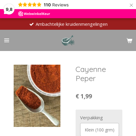
×
110
Reviews
9,8
Ambachtelijke kruidenmengelingen
Cayenne
Peper
€ 1,99
Verpakking
Klein (100 grm)