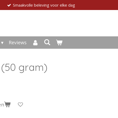
Smaakvolle beleving voor elke dag
Reviews
 (50 gram)
en