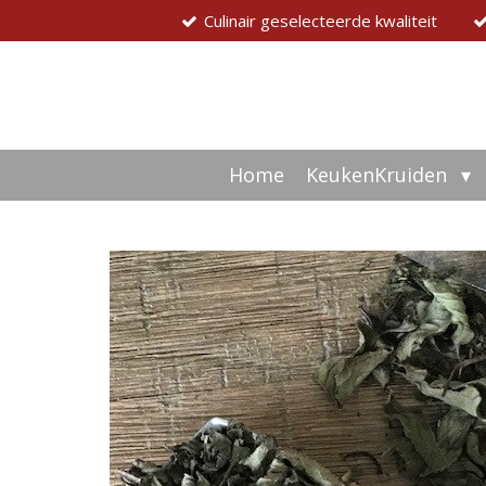
Culinair geselecteerde kwaliteit
Ga
direct
naar
de
hoofdinhoud
Home
KeukenKruiden