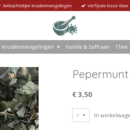
Ambachtelijke kruidenmengelingen
Verfijnde losse thee
Kruidenmengelingen
Vanille & Saffraan
Thee
Pepermunt
€ 3,50
In winkelwag