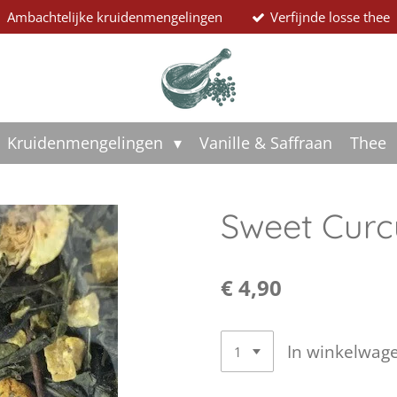
Ambachtelijke kruidenmengelingen
Verfijnde losse thee
Kruidenmengelingen
Vanille & Saffraan
Thee
Sweet Curc
€ 4,90
In winkelwag