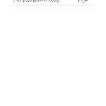
1 tas in een kartonen doosje
€ 6,99