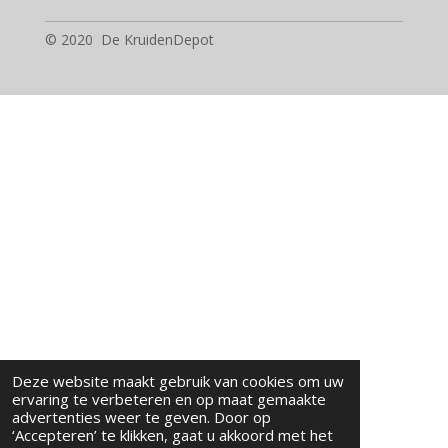
e
l
r
n
e
n
e
e
n
n
© 2020 De KruidenDepot
Deze website maakt gebruik van cookies om uw
ervaring te verbeteren en op maat gemaakte
advertenties weer te geven. Door op
‘Accepteren’ te klikken, gaat u akkoord met het