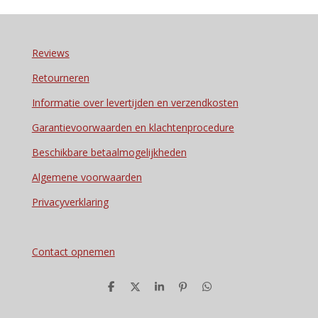
Reviews
Retourneren
Informatie over levertijden en verzendkosten
Garantievoorwaarden en klachtenprocedure
Beschikbare betaalmogelijkheden
Algemene voorwaarden
Privacyverklaring
Contact opnemen
D
D
S
P
D
e
e
h
i
e
l
e
a
n
l