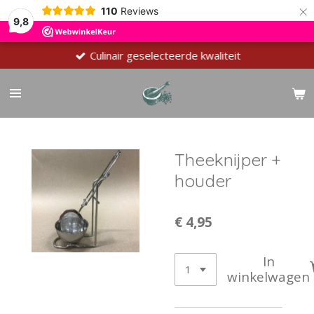
×
110
Reviews
9,8
Culinair geselecteerde kwaliteit
Theeknijper +
houder
€ 4,95
In
winkelwagen