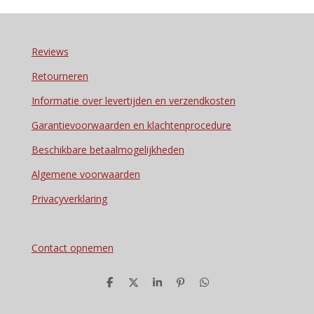
Reviews
Retourneren
Informatie over levertijden en verzendkosten
Garantievoorwaarden en klachtenprocedure
Beschikbare betaalmogelijkheden
Algemene voorwaarden
Privacyverklaring
Contact opnemen
D
D
S
P
D
e
e
h
i
e
l
e
a
n
l