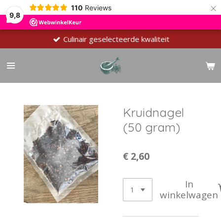
×
110
Reviews
9,8
Culinair geselecteerde kwaliteit
Kruidnagel
(50 gram)
€ 2,60
In
winkelwagen