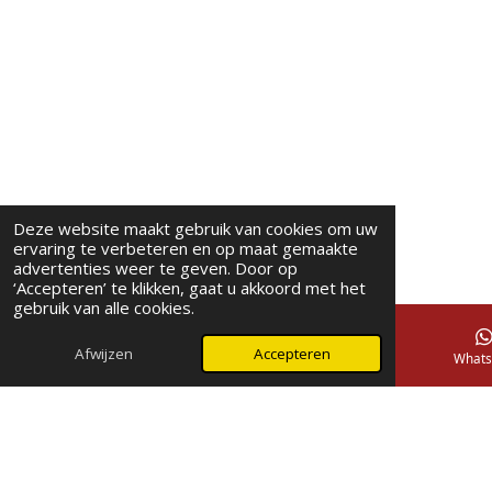
Deze website maakt gebruik van cookies om uw
ervaring te verbeteren en op maat gemaakte
advertenties weer te geven. Door op
‘Accepteren’ te klikken, gaat u akkoord met het
gebruik van alle cookies.
Afwijzen
Accepteren
E-mailadres
Telefoonnummer
Whats