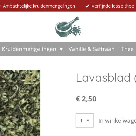
Ambachtelijke kruidenmengelingen
Verfijnde losse thee
Kruidenmengelingen
Vanille & Saffraan
Thee
Lavasblad 
€ 2,50
In winkelwag