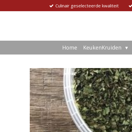
Culinair geselecteerde kwaliteit
Ga
direct
naar
de
hoofdinhoud
Home
KeukenKruiden