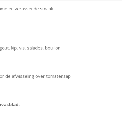
ame en verassende smaak.
t, kip, vis, salades, bouillon,
oor de afwisseling over tomatensap.
avasblad.