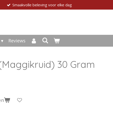
Smaakvolle beleving voor elke dag
Reviews
(Maggikruid) 30 Gram
en